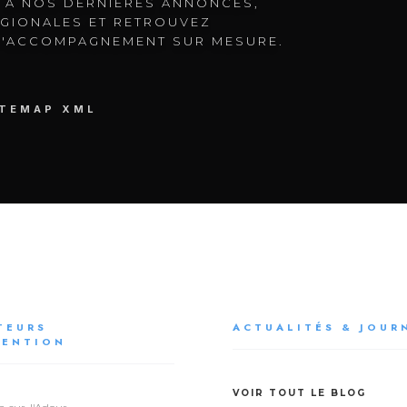
 À NOS DERNIÈRES ANNONCES,
GIONALES ET RETROUVEZ
D'ACCOMPAGNEMENT SUR MESURE.
ITEMAP XML
TEURS
ACTUALITÉS & JOUR
VENTION
VOIR TOUT LE BLOG