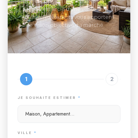
Une estimation immobilière
précise est la clé d'une vente
réussie. Nos experts vous apportent
une vision objective du marché.
1
2
JE SOUHAITE ESTIMER
*
VILLE
*