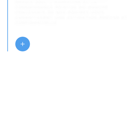
DEPUIS 2003, L'EXPERTISE ET LA
CONNAISSANCE POINTUE DU MARCHÉ
CHALOSSAIS DE NOS ÉQUIPES VOUS
GARANTISSENT UNE ESTIMATION PRÉCISE ET
CONFIDENTIELLE.
ESTIMER MON BIEN